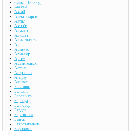
Санкт-Петербург
Абакан
Аксай
Александров
Актау
Актобе
Алматы
Алушта
Альметьевск
Анапа
Арзамас
Армавир
Артем
Архангельск
Астана
Астрахань
Атырау
Ачинск
Балаково
Балахна
Балашиха
Барнаул
Белгород
Бердск
Березники
Бийск
Благовещенск
Боровичи