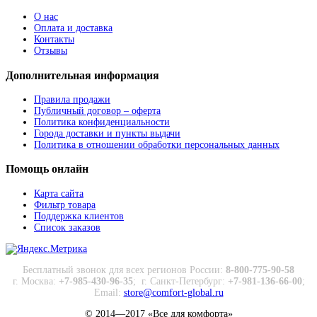
О нас
Оплата и доставка
Контакты
Отзывы
Дополнительная
информация
Правила продажи
Публичный договор – оферта
Политика конфиденциальности
Города доставки и пункты выдачи
Политика в отношении обработки персональных данных
Помощь
онлайн
Карта сайта
Фильтр товара
Поддержка клиентов
Список заказов
Бесплатный звонок для всех регионов России:
8-800-775-90-58
г. Москва:
+7-985-430-96-35
;
г. Санкт-Петербург:
+7-981-136-66-00
;
Email:
store@comfort-global.ru
© 2014—2017 «Все для комфорта»