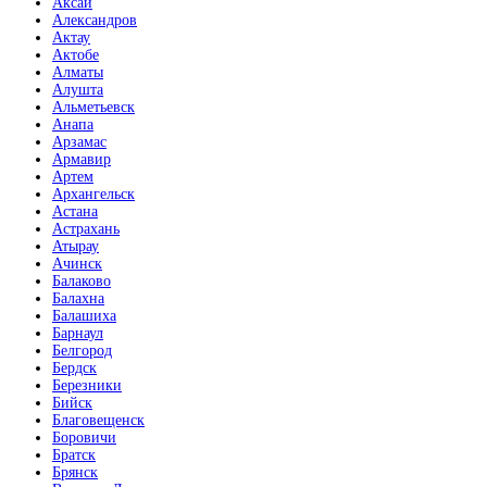
Аксай
Александров
Актау
Актобе
Алматы
Алушта
Альметьевск
Анапа
Арзамас
Армавир
Артем
Архангельск
Астана
Астрахань
Атырау
Ачинск
Балаково
Балахна
Балашиха
Барнаул
Белгород
Бердск
Березники
Бийск
Благовещенск
Боровичи
Братск
Брянск