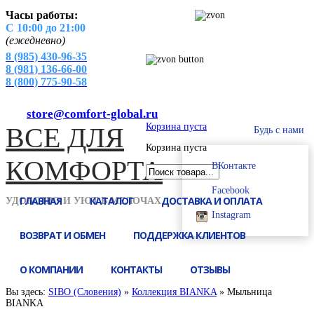
Часы работы:
С 10:00 до 21:00
(ежедневно)
8 (985) 430-96-35
8 (981) 136-66-00
8 (800) 775-90-58
store@comfort-global.ru
Корзина пуста
ВСЕ
ДЛЯ
Будь с нами
Корзина пуста
КОМФОРТА
ВКонтакте
Facebook
ГЛАВНАЯ
КАТАЛОГ
ДОСТАВКА И ОПЛАТА
УДОБСТВО И УЮТ В МЕЛОЧАХ
Instagram
ВОЗВРАТ И ОБМЕН
ПОДДЕРЖКА КЛИЕНТОВ
О КОМПАНИИ
КОНТАКТЫ
ОТЗЫВЫ
Вы здесь:
SIBO (Словения)
»
Коллекция BIANKA
»
Мыльница
BIANKA