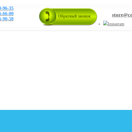
0-96-35
6-66-00
store@co
5-90-58
Instagram