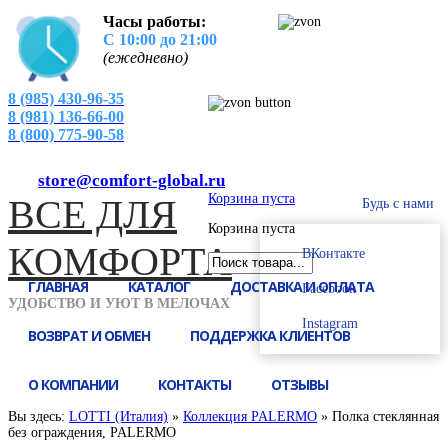
Часы работы:
С 10:00 до 21:00
(ежедневно)
8 (985) 430-96-35
8 (981) 136-66-00
8 (800) 775-90-58
store@comfort-global.ru
Корзина пуста
ВСЕ
ДЛЯ
Будь с нами
Корзина пуста
КОМФОРТА
ВКонтакте
ГЛАВНАЯ
КАТАЛОГ
ДОСТАВКА И ОПЛАТА
Facebook
УДОБСТВО И УЮТ В МЕЛОЧАХ
Instagram
ВОЗВРАТ И ОБМЕН
ПОДДЕРЖКА КЛИЕНТОВ
О КОМПАНИИ
КОНТАКТЫ
ОТЗЫВЫ
Вы здесь:
LOTTI (Италия)
»
Коллекция PALERMO
»
Полка стеклянная
без ограждения, PALERMO